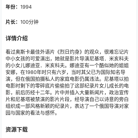
年份：
1994
片长：
100分钟
详情介绍
看过奥斯卡最佳外语片《烈日灼身》的观众，很难忘记片
中小女孩的可爱演出，她就是影片导演尼基塔．米亥科夫
的小女儿娜迪亚．米亥科夫。娜迪亚有一个酷似她的姐姐
安娜，在1980年时只有六岁，当时其父已为国际知名导
演，但在俄国拍摄私人的家庭电影仍属违法。尼基塔以拍
电影时剩下的零碎底片偷偷拍了这部纪录片女儿成长的电
影，前后历经十二年。片中并插入大量新闻片，政治宣传
片和尼基塔被禁演的影片片段，经导演自己以诗意的旁白
组织成一部风格新颖的纪录片，表达了一个俄国导演对家
园与国家的看法与感怀。
资源下载