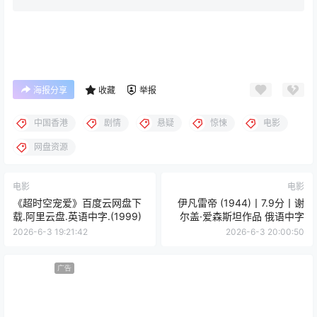
海报分享
收藏
举报
中国香港
剧情
悬疑
惊悚
电影
网盘资源
电影
电影
《超时空宠爱》百度云网盘下
伊凡雷帝 (1944)丨7.9分丨谢
载.阿里云盘.英语中字.(1999)
尔盖·爱森斯坦作品 俄语中字
2026-6-3 19:21:42
2026-6-3 20:00:50
广告