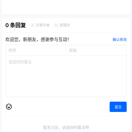
0 条回复
文章作者
管理员
A
M
欢迎您，新朋友，感谢参与互动！
确认修改
提交
暂无讨论，说说你的看法吧