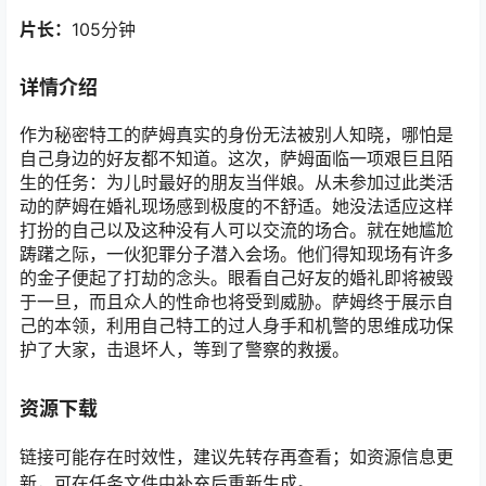
片长：
105分钟
详情介绍
作为秘密特工的萨姆真实的身份无法被别人知晓，哪怕是
自己身边的好友都不知道。这次，萨姆面临一项艰巨且陌
生的任务：为儿时最好的朋友当伴娘。从未参加过此类活
动的萨姆在婚礼现场感到极度的不舒适。她没法适应这样
打扮的自己以及这种没有人可以交流的场合。就在她尴尬
踌躇之际，一伙犯罪分子潜入会场。他们得知现场有许多
的金子便起了打劫的念头。眼看自己好友的婚礼即将被毁
于一旦，而且众人的性命也将受到威胁。萨姆终于展示自
己的本领，利用自己特工的过人身手和机警的思维成功保
护了大家，击退坏人，等到了警察的救援。
资源下载
链接可能存在时效性，建议先转存再查看；如资源信息更
新，可在任务文件中补充后重新生成。