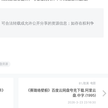
、可合法转载或允许公开分享的资源信息；如存在权利争
盘资源
B'L耽美
电影
季》
《赛璐珞壁橱》百度云网盘夸克下载.阿里云
盘.中字.(1995)
2026-3-23 23:16:30