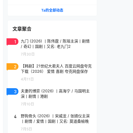
(2026)
Ta的全部动态
文章聚合
1
九门 (2026) 丨陈伟霆 / 陈瑶主演丨剧情
/ 奇幻丨国剧丨又名: 老九门2
7月30日
2
【韩剧】21世纪大君夫人 百度云网盘夸克
下载（2026） 爱情 喜剧 夸克网盘保存
4月11日
3
夫妻的博弈 (2026) 丨高海宁 / 马国明主
演丨剧情丨港剧
7月10日
4
野狗骨头 (2026) 丨宋威龙 / 张婧仪主演
丨剧情 / 爱情丨国剧丨又名: 莫道桑榆晚
7月5日