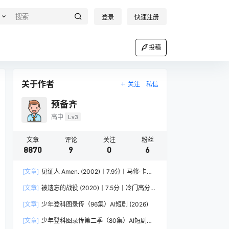
登录
快速注册
投稿
关于作者
关注
私信
预备齐
高中
Lv3
文章
评论
关注
粉丝
8870
9
0
6
[文章]
见证人 Amen. (2002)丨7.9分丨马修·卡索
维茨/乌尔里希·穆埃主演战争犯罪片 柏林电影节金
[文章]
被遗忘的战役 (2020)丨7.5分丨冷门高分战
熊奖提名作品 科斯塔 – 加夫拉斯作品 法/德/英/意
争电影推荐 荷兰/德/英语中字
语中字
[文章]
少年登科图录传（96集）AI短剧 (2026)
[文章]
少年登科图录传第二季（80集）AI短剧