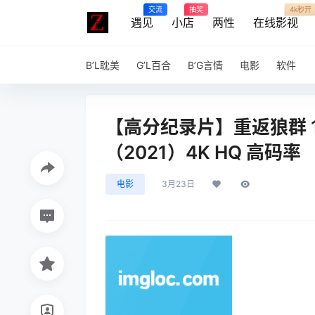
交流
抽奖
4k秒开
遇见
小店
两性
在线影视
B’L耽美
G’L百合
B’G言情
电影
软件
【高分纪录片】重返狼群 1
（2021）4K HQ 高码率
电影
3月23日