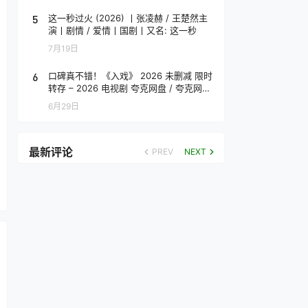
5
这一秒过火 (2026) 丨张凌赫 / 王楚然主
演丨剧情 / 爱情丨国剧丨又名: 这一秒
7月19日
6
口碑真不错！《入戏》 2026 未删减 限时
转存 – 2026 电视剧 夸克网盘 / 夸克网盘
高清转存
6月29日
最新评论
PREV
NEXT