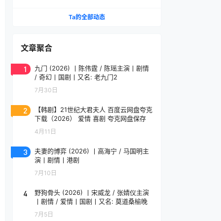
影人单元金豹奖提名作品 维吉勒·韦尼耶导演作品
法语中字
Ta的全部动态
文章聚合
1
九门 (2026) 丨陈伟霆 / 陈瑶主演丨剧情
/ 奇幻丨国剧丨又名: 老九门2
7月30日
2
【韩剧】21世纪大君夫人 百度云网盘夸克
下载（2026） 爱情 喜剧 夸克网盘保存
4月11日
3
夫妻的博弈 (2026) 丨高海宁 / 马国明主
演丨剧情丨港剧
7月10日
4
野狗骨头 (2026) 丨宋威龙 / 张婧仪主演
丨剧情 / 爱情丨国剧丨又名: 莫道桑榆晚
7月5日