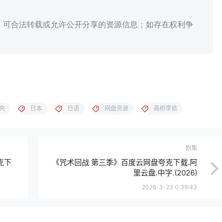
、可合法转载或允许公开分享的资源信息；如存在权利争
央
日本
日语
网盘资源
高桥李依
剧集
克下
《咒术回战 第三季》百度云网盘夸克下载.阿
里云盘.中字.(2026)
2026-3-23 0:39:43