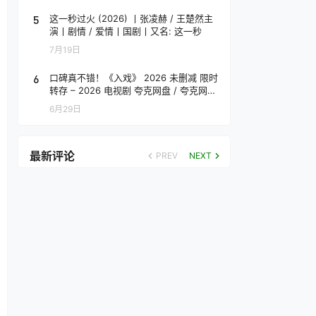
5
这一秒过火 (2026) 丨张凌赫 / 王楚然主
演丨剧情 / 爱情丨国剧丨又名: 这一秒
7月19日
6
口碑真不错！《入戏》 2026 未删减 限时
转存 – 2026 电视剧 夸克网盘 / 夸克网盘
高清转存
6月29日
最新评论
PREV
NEXT