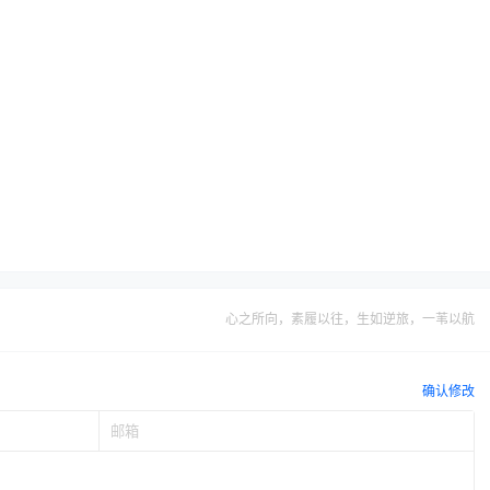
心之所向，素履以往，生如逆旅，一苇以航
确认修改