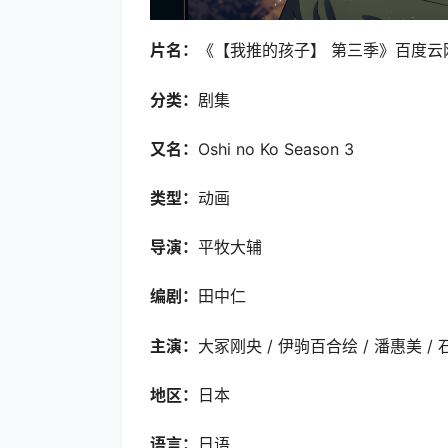
片名：
《【我推的孩子】 第三季》百度云网盘
分类：
剧集
又名：
Oshi no Ko Season 3
类型：
动画
导演：
平牧大辅
编剧：
田中仁
主演：
大冢刚央 / 伊驹百合绘 / 潘惠美 /
地区：
日本
语言：
日语