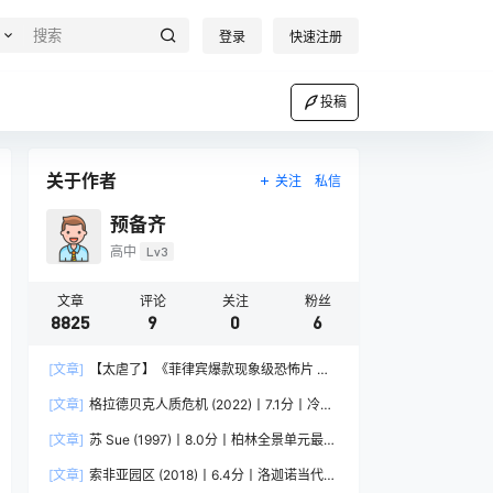
登录
快速注册
投稿
关于作者
关注
私信
预备齐
高中
Lv3
文章
评论
关注
粉丝
8825
9
0
6
[文章]
【太虐了】《菲律宾爆款现象级恐怖片 菲
律宾恐怖》 2025 夸克网盘资源 1080P高清
[文章]
格拉德贝克人质危机 (2022)丨7.1分丨冷门
犯罪纪录片推荐 德语中字
[文章]
苏 Sue (1997)丨8.0分丨柏林全景单元最佳
影片提名作品 英语中字
[文章]
索非亚园区 (2018)丨6.4分丨洛迦诺当代电