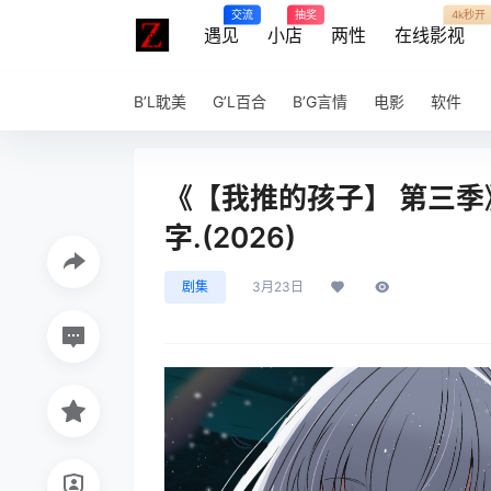
交流
抽奖
4k秒开
遇见
小店
两性
在线影视
B’L耽美
G’L百合
B’G言情
电影
软件
《【我推的孩子】 第三季
字.(2026)
剧集
3月23日