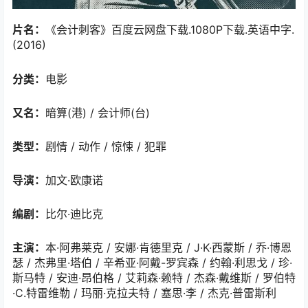
片名：
《会计刺客》百度云网盘下载.1080P下载.英语中字.
(2016)
分类：
电影
又名：
暗算(港) / 会计师(台)
类型：
剧情 / 动作 / 惊悚 / 犯罪
导演：
加文·欧康诺
编剧：
比尔·迪比克
主演：
本·阿弗莱克 / 安娜·肯德里克 / J·K·西蒙斯 / 乔·博恩
瑟 / 杰弗里·塔伯 / 辛希亚·阿戴-罗宾森 / 约翰·利思戈 / 珍·
斯马特 / 安迪·昂伯格 / 艾莉森·赖特 / 杰森·戴维斯 / 罗伯特
·C.特雷维勒 / 玛丽·克拉夫特 / 塞思·李 / 杰克·普雷斯利