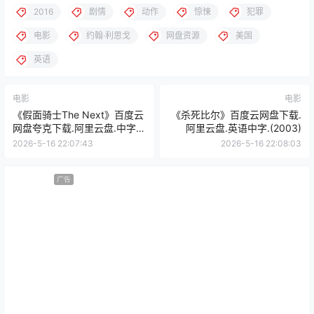
2016
剧情
动作
惊悚
犯罪
电影
约翰·利思戈
网盘资源
美国
英语
电影
电影
《假面骑士The Next》百度云
《杀死比尔》百度云网盘下载.
网盘夸克下载.阿里云盘.中字.
阿里云盘.英语中字.(2003)
(2007)
2026-5-16 22:07:43
2026-5-16 22:08:03
广告