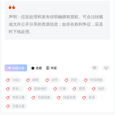
声明：仅应处理和发布你明确拥有授权、可合法转载
或允许公开分享的资源信息；如存在权利争议，应及
时下线处理。
海报分享
收藏
举报
1996
剧情
动作
历史
夸克网盘
更多…
欧美电影
灾难
爱情
电影
电影云集
百度网盘
网盘资源
英语
迅雷云盘