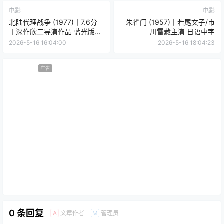
电影
电影
北陆代理战争 (1977)丨7.6分
朱雀门 (1957)丨若尾文子/市
丨深作欣二导演作品 蓝光版日
川雷藏主演 日语中字
语中字
2026-5-16 16:04:00
2026-5-16 18:04:23
广告
0 条回复
文章作者
管理员
A
M