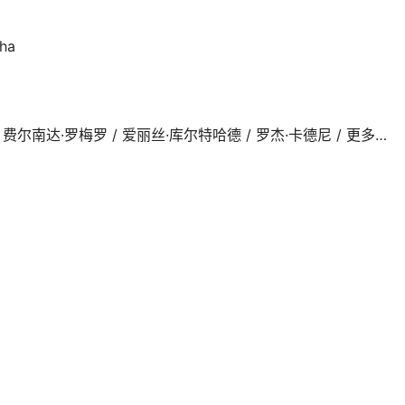
gha
unter / 费尔南达·罗梅罗 / 爱丽丝·库尔特哈德 / 罗杰·卡德尼 / 更多…