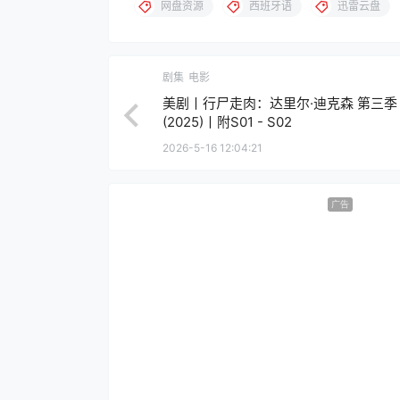
网盘资源
西班牙语
迅雷云盘
剧集
电影
美剧丨行尸走肉：达里尔·迪克森 第三季
(2025)丨附S01 - S02
2026-5-16 12:04:21
广告