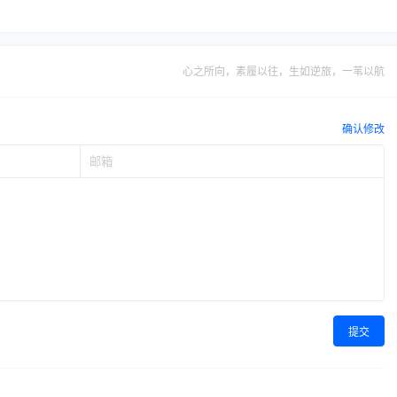
心之所向，素履以往，生如逆旅，一苇以航
确认修改
提交