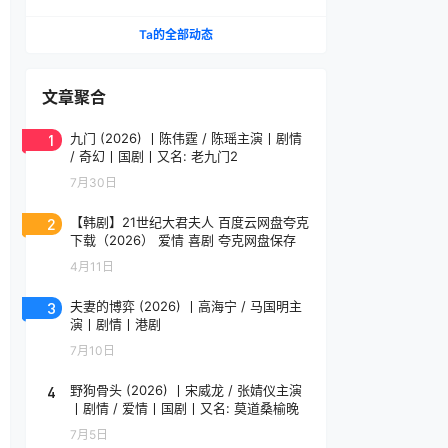
弘 / 黄宗泽 / 蒋欣主演
Ta的全部动态
文章聚合
1
九门 (2026) 丨陈伟霆 / 陈瑶主演丨剧情
/ 奇幻丨国剧丨又名: 老九门2
7月30日
2
【韩剧】21世纪大君夫人 百度云网盘夸克
下载（2026） 爱情 喜剧 夸克网盘保存
4月11日
3
夫妻的博弈 (2026) 丨高海宁 / 马国明主
演丨剧情丨港剧
7月10日
4
野狗骨头 (2026) 丨宋威龙 / 张婧仪主演
丨剧情 / 爱情丨国剧丨又名: 莫道桑榆晚
7月5日