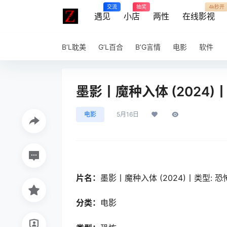
交流
抽奖
4k秒开
遇见
小店
两性
在线影视
B’L耽美
G’L百合
B’G言情
电影
软件
墨影丨魔种入体 (2024)
电影
5月16日
片名：
墨影丨魔种入体 (2024)丨类型: 恐
分类：
电影