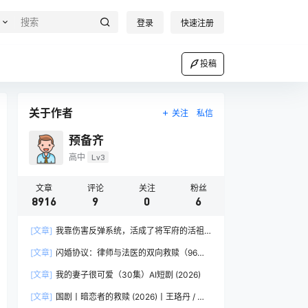
登录
快速注册
投稿
关于作者
关注
私信
预备齐
高中
Lv3
文章
评论
关注
粉丝
8916
9
0
6
[文章]
我靠伤害反弹系统，活成了将军府的活祖
宗（45集）AI短剧 (2026)
[文章]
闪婚协议：律师与法医的双向救赎（96
集）AI短剧 (2026)
[文章]
我的妻子很可爱（30集）AI短剧 (2026)
[文章]
国剧丨暗恋者的救赎 (2026)丨王珞丹 / 袁