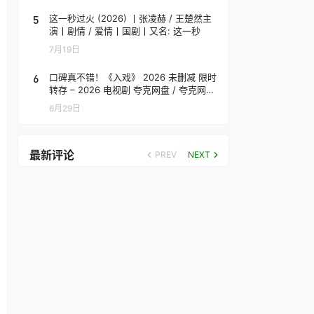
5
这一秒过火 (2026) 丨张凌赫 / 王楚然主
演丨剧情 / 爱情丨国剧丨又名: 这一秒
7月19日
6
口碑真不错！《入戏》 2026 未删减 限时
转存 – 2026 电视剧 夸克网盘 / 夸克网盘
高清转存
6月29日
最新评论
PREV
NEXT