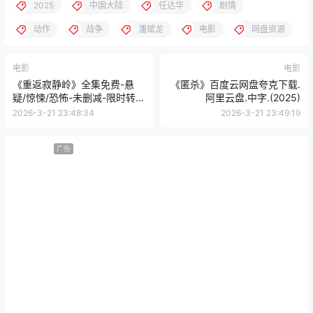
2025
中国大陆
任达华
剧情
动作
战争
潘斌龙
电影
网盘资源
电影
电影
《重返寂静岭》全集免费-悬
《匿杀》百度云网盘夸克下载.
疑/惊悚/恐怖-未删减-限时转存
阿里云盘.中字.(2025)
[夸克/百度云]
2026-3-21 23:48:34
2026-3-21 23:49:19
广告