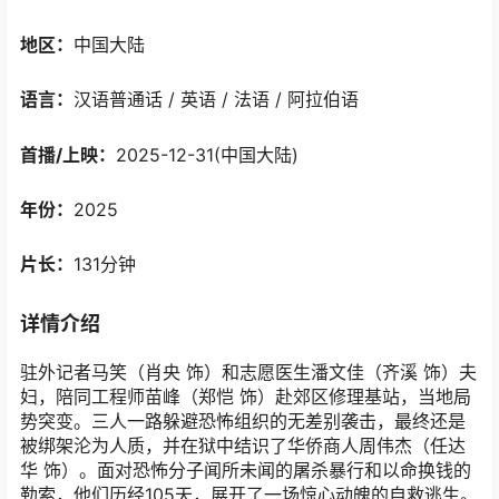
地区：
中国大陆
语言：
汉语普通话 / 英语 / 法语 / 阿拉伯语
首播/上映：
2025-12-31(中国大陆)
年份：
2025
片长：
131分钟
详情介绍
驻外记者马笑（肖央 饰）和志愿医生潘文佳（齐溪 饰）夫
妇，陪同工程师苗峰（郑恺 饰）赴郊区修理基站，当地局
势突变。三人一路躲避恐怖组织的无差别袭击，最终还是
被绑架沦为人质，并在狱中结识了华侨商人周伟杰（任达
华 饰）。面对恐怖分子闻所未闻的屠杀暴行和以命换钱的
勒索，他们历经105天，展开了一场惊心动魄的自救逃生。