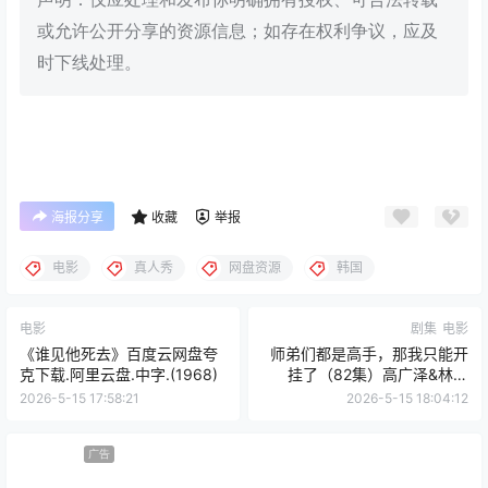
或允许公开分享的资源信息；如存在权利争议，应及
时下线处理。
海报分享
收藏
举报
电影
真人秀
网盘资源
韩国
电影
剧集
电影
《谁见他死去》百度云网盘夸
师弟们都是高手，那我只能开
克下载.阿里云盘.中字.(1968)
挂了（82集）高广泽&林惠
(2025)
2026-5-15 17:58:21
2026-5-15 18:04:12
广告