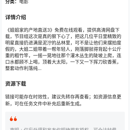
分类：
电影
详情介绍
《姐姐家的产地直送3》免费在线观看，提供高清网盘下
载，节目组这次是真的狠下心了，把这几位平日里精致的
明星直接扔进满是泥泞的丛林里，可不是让他们来摆拍度
假的，大姐二姐带着一帮年轻人，刚落脚就得背起十公斤
重的粗竹竿，一摇一晃地往那个灌木丛生的陡坡上爬，连
口水都顾不上喝，顶着大太阳，一下又一下挥刀砍香蕉，
整套动作利落纯…
资源下载
链接可能存在时效性，建议先转存再查看；如资源信息更
新，可在任务文件中补充后重新生成。
声明：仅应处理和发布你明确拥有授权、可合法转载