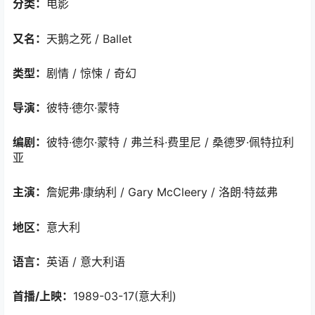
分类：
电影
又名：
天鹅之死 / Ballet
类型：
剧情 / 惊悚 / 奇幻
导演：
彼特·德尔·蒙特
编剧：
彼特·德尔·蒙特 / 弗兰科·费里尼 / 桑德罗·佩特拉利
亚
主演：
詹妮弗·康纳利 / Gary McCleery / 洛朗·特兹弗
地区：
意大利
语言：
英语 / 意大利语
首播/上映：
1989-03-17(意大利)