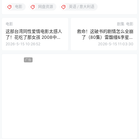
电影
网盘资源
英语 / 意大利语
电影
剧集
电影
这部台湾同性爱情电影太感人
救命！这破书的剧情怎么全崩
了！花吃了那女孩 2008中文
了（80集）雷馥缦&李星霖
字幕百度云网盘下载
(2025)
2026-5-15 10:26:52
2026-5-15 11:03:30
广告