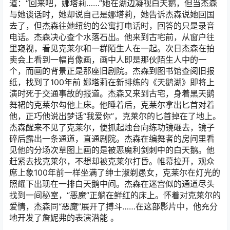
道：“回来吧，娜塔莉……”她在湖边凝视白天鹅，但当杰森
与她谈话时，她却说自己是娜塔莉，她告诉杰森说她回国
去了，但杰森往她纽约的公寓打电话时，回答的只是录音
电话。杰森决心查个水落石出。他来到古宅前，从窗户往
里窥视，看见克莱尔和一群陌生人在一起。次日杰森在拍
卖会上看到一幅肖像画，画中人即是那伙陌生人中的一
个，而画的背景正是那座旧剧院。杰森到图书馆查阅旧报
纸，找到了100年前 娜塔莉在新排练的《天鹅湖》即将上
演时死于交通事故的报道。杰森又来到古宅，身着黑天鹅
舞裙的克莱尔勾他上床。他睡着后，克莱尔拿出匕首对着
他，正巧他说出梦话“我爱你”，克莱尔的匕首掉在了地上。
杰森醒来不见了克莱尔，便抓起烛台向练功镜砸去，镜子
碎后露出一条通道，直通剧院。杰森在编舞者的房间里看
见他的分场次草图上画的是被恶魔利剑刺中的白天鹅。他
赶紧去找克莱尔，不想却被克莱尔打昏。帷幕拉开，观众
席上象100年前一样坐满了绅士淑剃愚女，克莱尔在灯光的
照耀下出现在一排白天鹅中间。杰森在迷宫似的通道尽头
找到一间秘室，“恶魔”正躺在鲜红的床上。怀着对克莱尔的
爱情，杰森同“恶魔”展开了搏斗……在这部影片中，他充分
地开发了詹妮弗的表演潜能 。