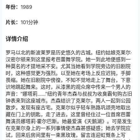
年份：
1989
片长：
101分钟
详情介绍
罗马以北的斯波莱罗是历史悠久的古城。纽约姑娘克莱尔·
汉密尔顿来到这里报考芭蕾舞学院。她一到此地便感到一
种莫名的才提地采不安。尤其当她看到学院旁边的旧剧院
时，这种感觉更为强烈。以至她在考场上反应迟钝，手脚
畏缩。她在旧剧院中傍徨，不知不觉地走上了舞台，下意
识地跳起舞来。这时，从漆黑的观众席中传来一个男人的
声音：“娜塔莉……”纽约青年杰森与叔叔为收臭霸旬购古旧
钟表来到这座城市。杰森结识了克莱尔，两人一起到公园
散步。发现有座古宅。克莱尔似乎轻车熟路巩颂壳地取出
藏在门上的钥匙，走了进去。这里曾经住过一位首席芭蕾
舞演员娜塔莉·霍尔巴斯。她最爱演《天鹅湖》。可是发生
在克莱尔身上的一系列事情使杰森甚感疑惑；她去学院应
试，回来后房间里有一束黑玫瑰，留言连迎虹慨条上写