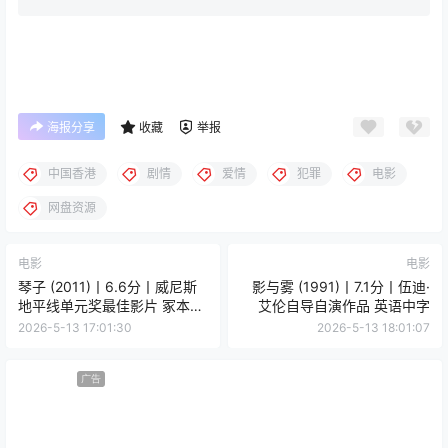
海报分享
收藏
举报
中国香港
剧情
爱情
犯罪
电影
网盘资源
电影
电影
琴子 (2011)丨6.6分丨威尼斯
影与雾 (1991)丨7.1分丨伍迪·
地平线单元奖最佳影片 冢本晋
艾伦自导自演作品 英语中字
也导演作品 日语中字
2026-5-13 17:01:30
2026-5-13 18:01:07
广告