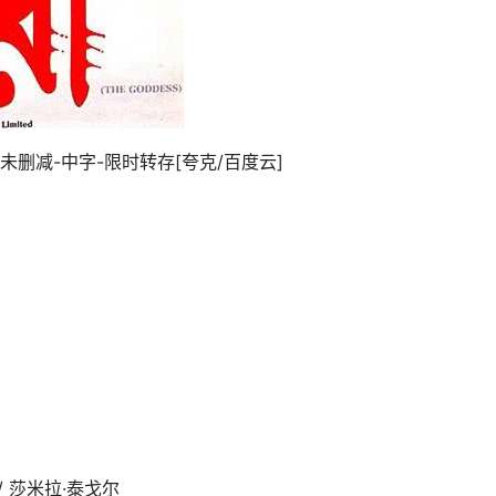
-未删减-中字-限时转存[夸克/百度云]
吉 / 莎米拉·泰戈尔