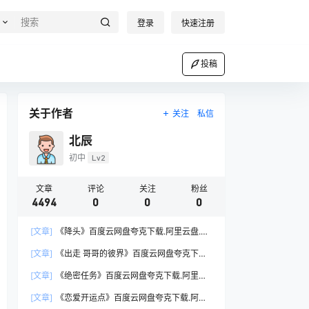
登录
快速注册
投稿
关于作者
关注
私信
北辰
初中
Lv2
文章
评论
关注
粉丝
4494
0
0
0
[文章]
《降头》百度云网盘夸克下载.阿里云盘.中
字.(1975)
[文章]
《出走 哥哥的彼界》百度云网盘夸克下载.
阿里云盘.中字.(2025)
[文章]
《绝密任务》百度云网盘夸克下载.阿里云
盘.中字.(2026)
[文章]
《恋爱开运点》百度云网盘夸克下载.阿里