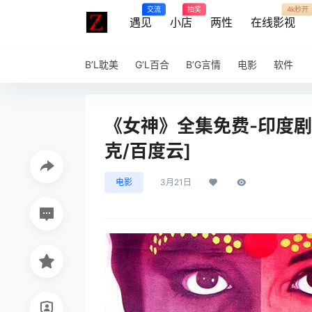
交流
抽奖
4k秒开
遇见
小店
两性
在线影视
B’L耽美
G’L百合
B’G言情
电影
软件
《女神》全集免费-印度剧情
克/百度云]
电影
3月21日