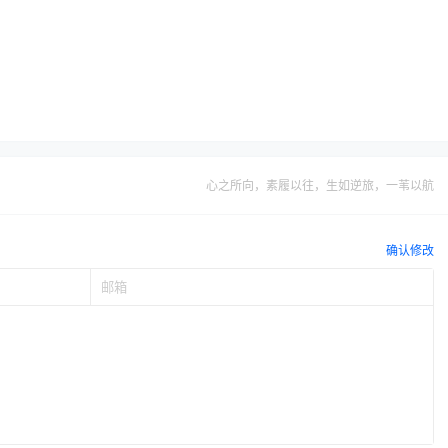
心之所向，素履以往，生如逆旅，一苇以航
确认修改