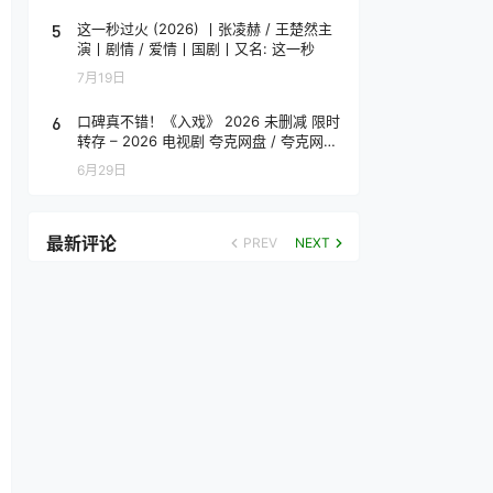
5
这一秒过火 (2026) 丨张凌赫 / 王楚然主
演丨剧情 / 爱情丨国剧丨又名: 这一秒
7月19日
6
口碑真不错！《入戏》 2026 未删减 限时
转存 – 2026 电视剧 夸克网盘 / 夸克网盘
高清转存
6月29日
最新评论
PREV
NEXT