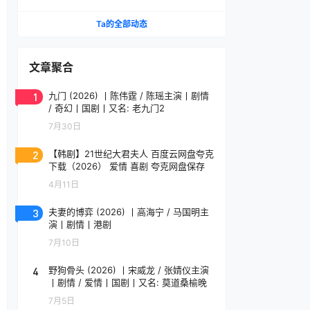
云盘.中字.(2026)
Ta的全部动态
文章聚合
1
九门 (2026) 丨陈伟霆 / 陈瑶主演丨剧情
/ 奇幻丨国剧丨又名: 老九门2
7月30日
2
【韩剧】21世纪大君夫人 百度云网盘夸克
下载（2026） 爱情 喜剧 夸克网盘保存
4月11日
3
夫妻的博弈 (2026) 丨高海宁 / 马国明主
演丨剧情丨港剧
7月10日
4
野狗骨头 (2026) 丨宋威龙 / 张婧仪主演
丨剧情 / 爱情丨国剧丨又名: 莫道桑榆晚
7月5日