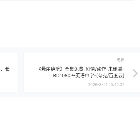
电影
洋、长
《悬崖绝壁》全集免费-剧情/动作-未删减-
BD1080P-英语中字-[夸克/百度云]
2026-3-21 20:42:07