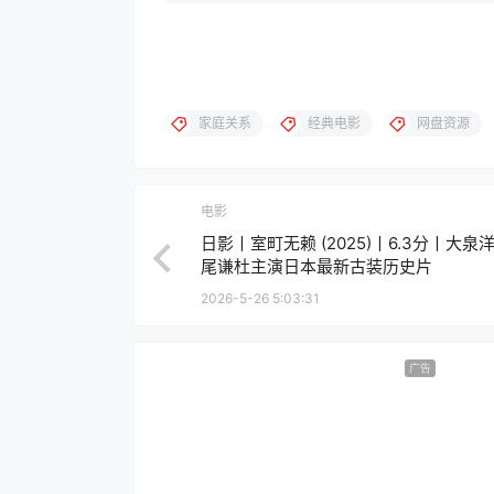
家庭关系
经典电影
网盘资源
电影
日影丨室町无赖 (2025)丨6.3分丨大泉
尾谦杜主演日本最新古装历史片
2026-5-26 5:03:31
广告