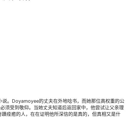
ee的同名小说。Doyamoyee的丈夫在外地唸书，而她那位高权重的公
媳妇必须受到敬仰。当她丈夫知道后返回家中，他尝试让父亲理
奇蹟痊癒的人，在在证明他所深信的是真的，但真相又是什