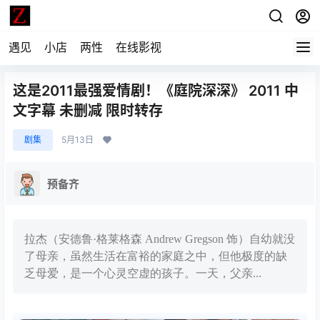
遇见
小店
两性
在线影视
这是2011最强爱情剧！《庭院深深》 2011 中
文字幕 未删减 限时转存
剧集
5月13日
预备齐
拉杰（安德鲁·格莱格森 Andrew Gregson 饰）自幼就没
了母亲，虽然生活在富裕的家庭之中，但他极度的缺
乏母爱，是一个心灵空虚的孩子。一天，父亲...