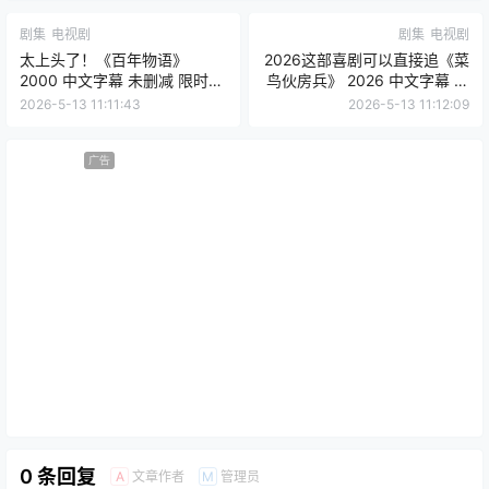
剧集
电视剧
剧集
电视剧
太上头了！《百年物语》
2026这部喜剧可以直接追《菜
2000 中文字幕 未删减 限时转
鸟伙房兵》 2026 中文字幕 未
存
删减 限时转存
2026-5-13 11:11:43
2026-5-13 11:12:09
广告
0 条回复
文章作者
管理员
A
M