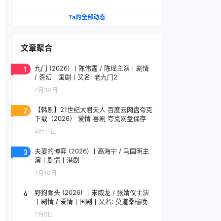
影人单元金豹奖提名作品 维吉勒·韦尼耶导演作品
法语中字
Ta的全部动态
文章聚合
1
九门 (2026) 丨陈伟霆 / 陈瑶主演丨剧情
/ 奇幻丨国剧丨又名: 老九门2
7月30日
2
【韩剧】21世纪大君夫人 百度云网盘夸克
下载（2026） 爱情 喜剧 夸克网盘保存
4月11日
3
夫妻的博弈 (2026) 丨高海宁 / 马国明主
演丨剧情丨港剧
7月10日
4
野狗骨头 (2026) 丨宋威龙 / 张婧仪主演
丨剧情 / 爱情丨国剧丨又名: 莫道桑榆晚
7月5日