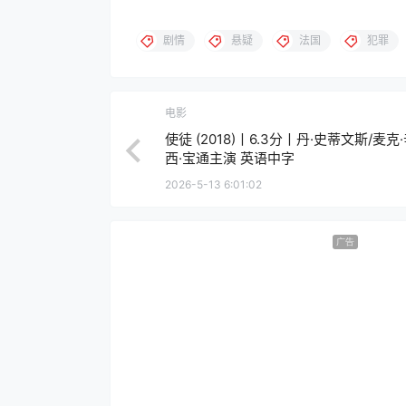
剧情
悬疑
法国
犯罪
电影
使徒 (2018)丨6.3分丨丹·史蒂文斯/麦克
西·宝通主演 英语中字
2026-5-13 6:01:02
广告