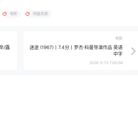
电影
网盘资源
电影
·辛/露
迷途 (1967)丨7.4分丨罗杰·科曼导演作品 英语
中字
2026-5-13 7:00:58