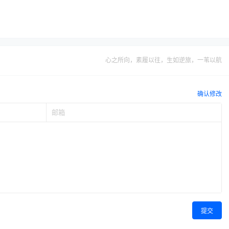
心之所向，素履以往，生如逆旅，一苇以航
确认修改
提交