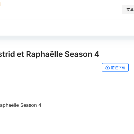
文章
 et Raphaëlle Season 4
前往下载
haëlle Season 4