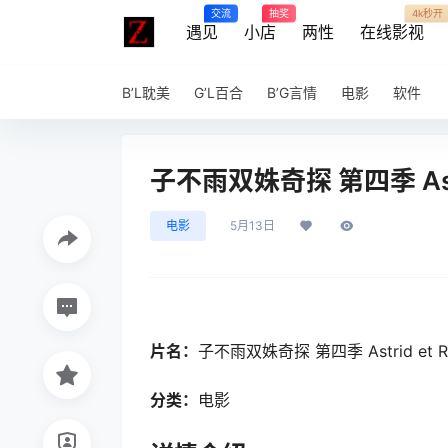
交流
抽奖
4k秒开
遇见
小店
两性
在线影视
B’L耽美
G’L百合
B’G言情
电影
软件
子不雨双姝奇探 第四季 Astrid
电影
5月13日
片名：
子不雨双姝奇探 第四季 Astrid et Rap
分类：
电影