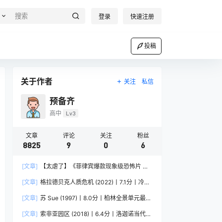
登录
快速注册
投稿
关于作者
关注
私信
预备齐
高中
Lv3
文章
评论
关注
粉丝
8825
9
0
6
[文章]
【太虐了】《菲律宾爆款现象级恐怖片 菲
律宾恐怖》 2025 夸克网盘资源 1080P高清
[文章]
格拉德贝克人质危机 (2022)丨7.1分丨冷门
犯罪纪录片推荐 德语中字
[文章]
苏 Sue (1997)丨8.0分丨柏林全景单元最佳
影片提名作品 英语中字
[文章]
索非亚园区 (2018)丨6.4分丨洛迦诺当代电