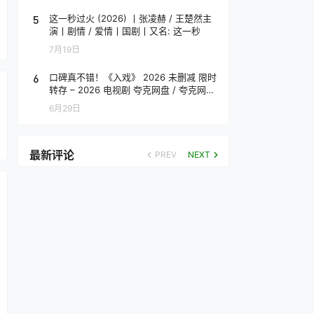
5
这一秒过火 (2026) 丨张凌赫 / 王楚然主
演丨剧情 / 爱情丨国剧丨又名: 这一秒
7月19日
6
口碑真不错！《入戏》 2026 未删减 限时
转存 – 2026 电视剧 夸克网盘 / 夸克网盘
高清转存
6月29日
最新评论
PREV
NEXT