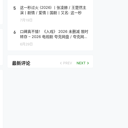
5
这一秒过火 (2026) 丨张凌赫 / 王楚然主
演丨剧情 / 爱情丨国剧丨又名: 这一秒
7月19日
6
口碑真不错！《入戏》 2026 未删减 限时
转存 – 2026 电视剧 夸克网盘 / 夸克网盘
高清转存
6月29日
最新评论
PREV
NEXT