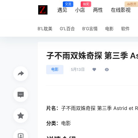
交流
抽奖
4k秒开
遇见
小店
两性
在线影视
B’L耽美
G’L百合
B’G言情
电影
软件
子不雨双姝奇探 第三季 Astrid
电影
5月13日
片名：
子不雨双姝奇探 第三季 Astrid et Rap
分类：
电影