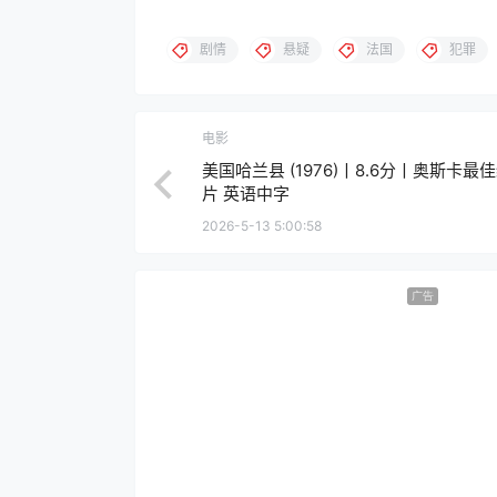
剧情
悬疑
法国
犯罪
电影
美国哈兰县 (1976)丨8.6分丨奥斯卡最
片 英语中字
2026-5-13 5:00:58
广告