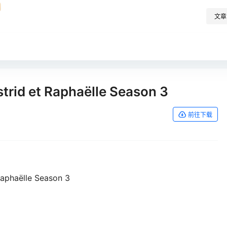
文章
 et Raphaëlle Season 3
前往下载
haëlle Season 3