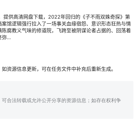
，提供高清网盘下载，2022年回归的《子不雨双姝奇探》第
档案馆逻辑强行拉入了一场事关血缘宿怨、意识形态狂热与情
满陈腐教义气味的修道院，飞跨至被阴谋论者占据的、回荡着
终弥…
；如资源信息更新，可在任务文件中补充后重新生成。
、可合法转载或允许公开分享的资源信息；如存在权利争