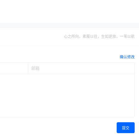
心之所向，素履以往，生如逆旅，一苇以航
确认修改
提交