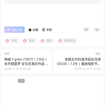
海报分享
收藏
举报
中国
喜剧
电影
网盘资源
电影
电影
呐喊 Il grido (1957)丨7.9分丨
穿越无尽的海洋前往月球
米开朗基罗·安东尼奥尼作品 意
(2024)丨7.2分丨戛纳电影节展
大利语中字
映 热门夏日电影推荐 希腊语中
2026-5-12 10:00:56
2026-5-12 11:01:00
字
广告