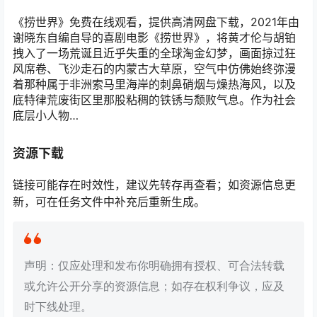
《捞世界》免费在线观看，提供高清网盘下载，2021年由
谢晓东自编自导的喜剧电影《捞世界》，将黄才伦与胡铂
拽入了一场荒诞且近乎失重的全球淘金幻梦，画面掠过狂
风席卷、飞沙走石的内蒙古大草原，空气中仿佛始终弥漫
着那种属于非洲索马里海岸的刺鼻硝烟与燥热海风，以及
底特律荒废街区里那股粘稠的铁锈与颓败气息。作为社会
底层小人物…
资源下载
链接可能存在时效性，建议先转存再查看；如资源信息更
新，可在任务文件中补充后重新生成。
声明：仅应处理和发布你明确拥有授权、可合法转载
或允许公开分享的资源信息；如存在权利争议，应及
时下线处理。