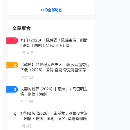
影人单元金豹奖提名作品 维吉勒·韦尼耶导演作品
法语中字
Ta的全部动态
文章聚合
1
九门 (2026) 丨陈伟霆 / 陈瑶主演丨剧情
/ 奇幻丨国剧丨又名: 老九门2
7月30日
2
【韩剧】21世纪大君夫人 百度云网盘夸克
下载（2026） 爱情 喜剧 夸克网盘保存
4月11日
3
夫妻的博弈 (2026) 丨高海宁 / 马国明主
演丨剧情丨港剧
7月10日
4
野狗骨头 (2026) 丨宋威龙 / 张婧仪主演
丨剧情 / 爱情丨国剧丨又名: 莫道桑榆晚
7月5日