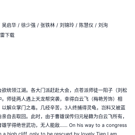
 吴启华 / 徐少强 / 张铁林 / 刘锦玲 / 陈慧仪 / 刘洵
迅雷下载
会欲统领江湖。各大门派赶赴大会，点苍派师徒一阳子（刘松
中。师徒两人遇上天龙帮突袭，幸得白云飞（梅艳芳饰）相
，以解众掌门之毒。几经辛苦，3人终捕得灵龟，岂料又被蓝
白亲自去取回。此时，由于曹雄误传归元秘籍为白云飞所有，
武功，无人能敌…… On his way to a congress 
m a high cliff, only to be rescued by lovely Tien Lam 