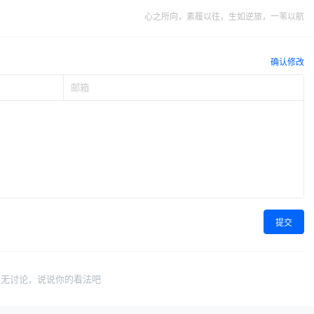
心之所向，素履以往，生如逆旅，一苇以航
确认修改
提交
暂无讨论，说说你的看法吧