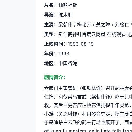
片名：
仙鹤神针
导演：
陈木胜
主演：
梁朝伟 / 梅艳芳 / 关之琳 / 刘松仁 /
类型：
新仙鹤神针百度云网盘 在线观看 
上映时间：
1993-08-19
年份：
1993
地区：
中国香港
剧情简介：
六扇门主事曹雄（张铁林饰）召开武林大
仁饰）和徒弟马君武（梁朝伟饰）亦于其
救。其后白更答应往桃花潭捕捉千年灵龟
小蝶（关之琳饰）利用琴音夺走，扬言要
于是追杀白云飞的武林行动也展开了。而曹雄学得绝世
of kung fu masters, an initiate falls fro