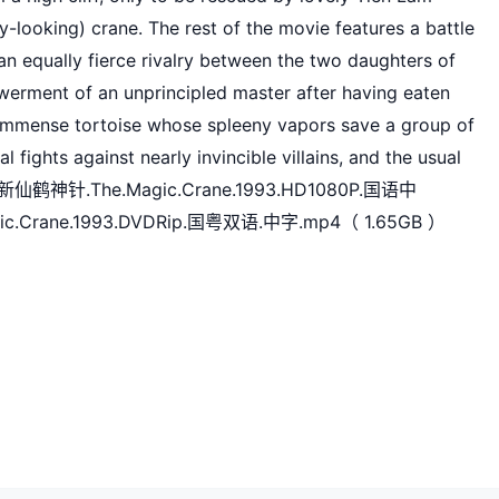
y-looking) crane. The rest of the movie features a battle 
an equally fierce rivalry between the two daughters of 
erment of an unprincipled master after having eaten 
an immense tortoise whose spleeny vapors save a group of 
fights against nearly invincible villains, and the usual 
hs. 新仙鹤神针.The.Magic.Crane.1993.HD1080P.国语中
c.Crane.1993.DVDRip.国粤双语.中字.mp4（ 1.65GB ）