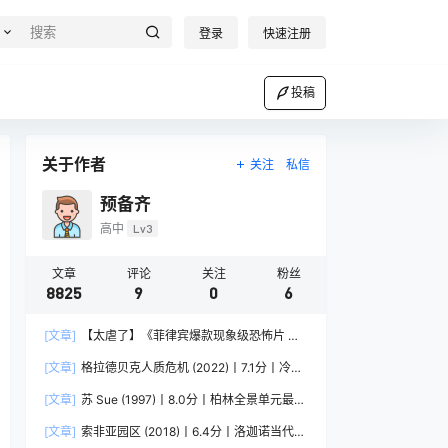
登录
快速注册
投稿
关于作者
关注
私信
预备齐
高中
Lv3
文章
评论
关注
粉丝
8825
9
0
6
[文章]
【太虐了】《菲律宾爆款现象级恐怖片 菲
律宾恐怖》 2025 夸克网盘资源 1080P高清
[文章]
格拉德贝克人质危机 (2022)丨7.1分丨冷门
犯罪纪录片推荐 德语中字
[文章]
苏 Sue (1997)丨8.0分丨柏林全景单元最佳
影片提名作品 英语中字
[文章]
索非亚园区 (2018)丨6.4分丨洛迦诺当代电