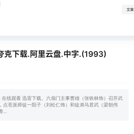
文章
下载.阿里云盘.中字.(1993)
度云网盘 在线观看 迅雷下载。六扇门主事曹雄（张铁林饰）召开武
，点苍派师徒一阳子（刘松仁饰）和徒弟马君武（梁朝伟
..