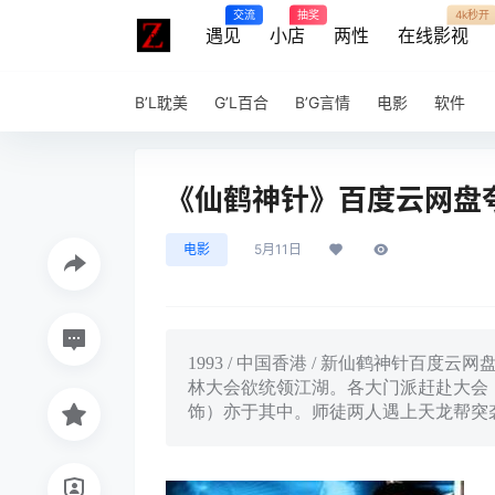
交流
抽奖
4k秒开
遇见
小店
两性
在线影视
B’L耽美
G’L百合
B’G言情
电影
软件
《仙鹤神针》百度云网盘夸克
电影
5月11日
1993 / 中国香港 / 新仙鹤神针百
林大会欲统领江湖。各大门派赶赴大会
饰）亦于其中。师徒两人遇上天龙帮突袭.