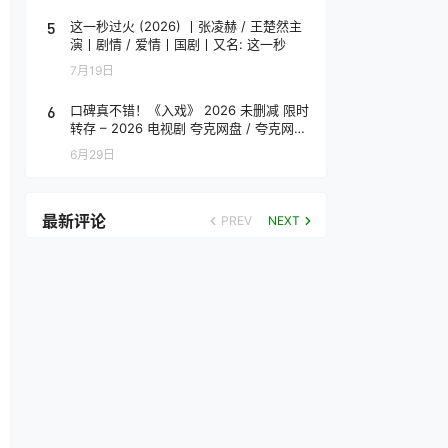
5
这一秒过火 (2026) 丨张凌赫 / 王楚然主
演丨剧情 / 爱情丨国剧丨又名: 这一秒
7月19日
6
口碑真不错！《入戏》 2026 未删减 限时
转存 – 2026 电视剧 夸克网盘 / 夸克网盘
高清转存
6月29日
最新评论
PREV
NEXT