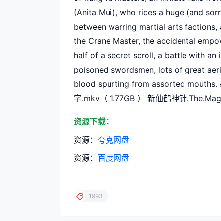
(Anita Mui), who rides a huge (and sorr
between warring martial arts factions, 
the Crane Master, the accidental empow
half of a secret scroll, a battle with 
poisoned swordsmen, lots of great aerial 
blood spurting from assorted mout
字.mkv（ 1.77GB ） 新仙鹤神针.The.Magi
资源下载：
资源：
夸克网盘
资源：
百度网盘
1993