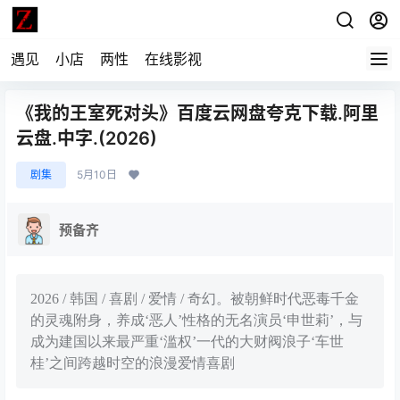
遇见
小店
两性
在线影视
《我的王室死对头》百度云网盘夸克下载.阿里
云盘.中字.(2026)
剧集
5月10日
预备齐
2026 / 韩国 / 喜剧 / 爱情 / 奇幻。被朝鲜时代恶毒千金
的灵魂附身，养成‘恶人’性格的无名演员‘申世莉’，与
成为建国以来最严重‘滥权’一代的大财阀浪子‘车世
桂’之间跨越时空的浪漫爱情喜剧