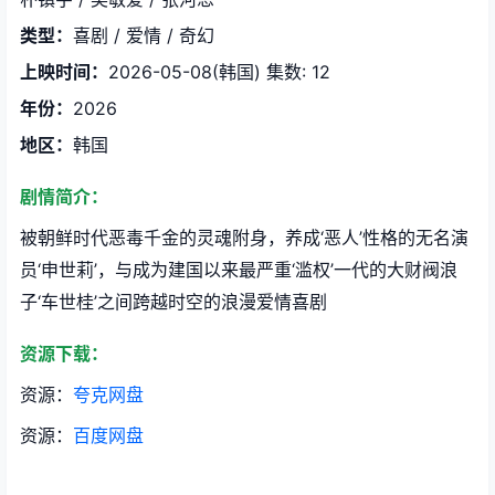
类型：
喜剧 / 爱情 / 奇幻
上映时间：
2026-05-08(韩国) 集数: 12
年份：
2026
地区：
韩国
剧情简介：
被朝鲜时代恶毒千金的灵魂附身，养成‘恶人’性格的无名演
员‘申世莉’，与成为建国以来最严重‘滥权’一代的大财阀浪
子‘车世桂’之间跨越时空的浪漫爱情喜剧
资源下载：
资源：
夸克网盘
资源：
百度网盘