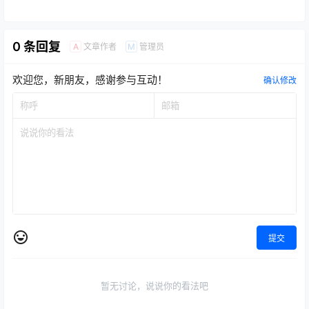
0 条回复
文章作者
管理员
A
M
欢迎您，新朋友，感谢参与互动！
确认修改
提交
暂无讨论，说说你的看法吧