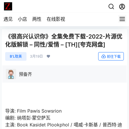
遇见
小店
两性
在线影视
《很高兴认识你》全集免费下载-2022-片源优
化版解锁 – 同性/爱情 – [TH][夸克网盘]
B'L耽美
3月19日
前往下载
预备齐
导演
:
Film Pawis Sowsrion
编剧
:
纳塔彭·蒙空萨瓦
主演
:
Book Kasidet Plookphol / 噶威·卡斯基 / 普西特·迪