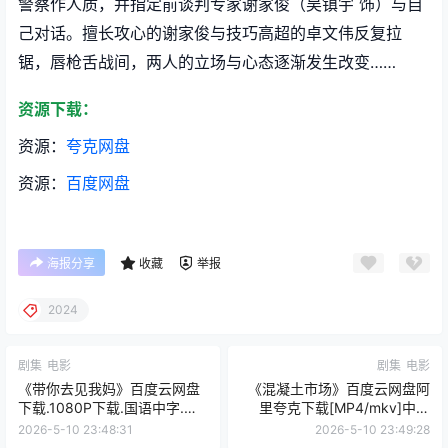
警察作人质，并指定前谈判专家谢家俊（吴镇宇 饰）与自
己对话。擅长攻心的谢家俊与技巧高超的卓文伟反复拉
锯，唇枪舌战间，两人的立场与心态逐渐发生改变……
资源下载：
资源：
夸克网盘
资源：
百度网盘
海报分享
收藏
举报
2024‎
剧集
电影
剧集
电影
《带你去见我妈》百度云网盘
《混凝土市场》百度云网盘阿
下载.1080P下载.国语中字.
里夸克下载[MP4/mkv]中字
(2022)
（2025）
2026-5-10 23:48:31
2026-5-10 23:49:28