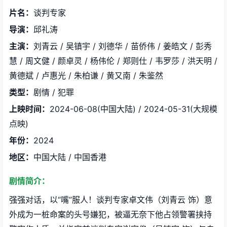
片名：
谈判专家
导演：
邱礼涛
主演：
刘青云 / 吴镇宇 / 刘德华 / 苗侨伟 / 姜皓文 / 彭秀
慧 / 周文健 / 颜卓灵 / 杨伟伦 / 郑则仕 / 韦罗莎 / 洪天明 /
黄德斌 / 卢惠光 / 朱柏谦 / 黄又南 / 朱鉴然
类型：
剧情 / 犯罪
上映时间：
2024-06-08(中国大陆) / 2024-05-31(大规模
点映)
年份：
2024
地区：
中国大陆 / 中国香港
剧情简介：
强强对话，以“嘴”服人！谈判专家卓文伟（刘青云 饰）意
外成为一桩命案的头号嫌犯，被逼无奈下他占领警署挟持