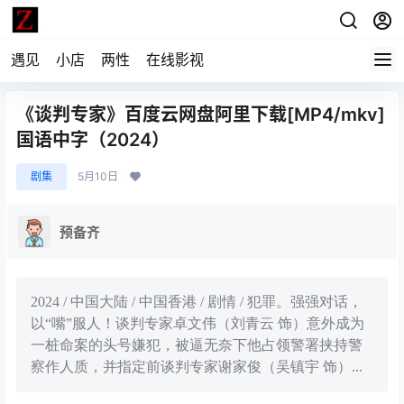
遇见
小店
两性
在线影视
《谈判专家》百度云网盘阿里下载[MP4/mkv]
国语中字（2024）
剧集
5月10日
预备齐
2024 / 中国大陆 / 中国香港 / 剧情 / 犯罪。强强对话，
以“嘴”服人！谈判专家卓文伟（刘青云 饰）意外成为
一桩命案的头号嫌犯，被逼无奈下他占领警署挟持警
察作人质，并指定前谈判专家谢家俊（吴镇宇 饰）...