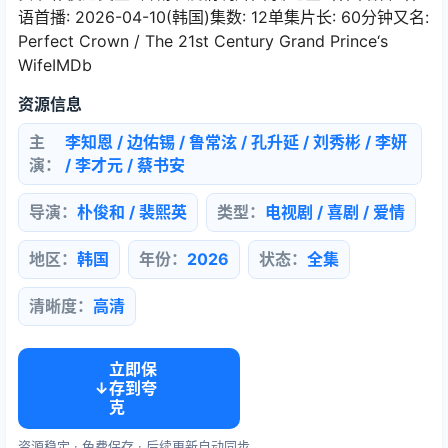
语首播: 2026-04-10(韩国)集数: 12单集片长: 60分钟又名:
Perfect Crown / The 21st Century Grand Prince‘s
WifeIMDb
资源信息
主
李知恩 / 边佑锡 / 鲁常泫 / 孔升延 / 刘秀彬 / 李妍
演：
/ 李才元 / 蔡书安
导演：
朴俊和 / 裴熙英
类型：
电视剧 / 喜剧 / 爱情
地区：
韩国
年份：
2026
状态：
全集
清晰度：
高清
立即保
↓
存到夸
克
资源稳定 · 免费保存 · 后续更新自动同步