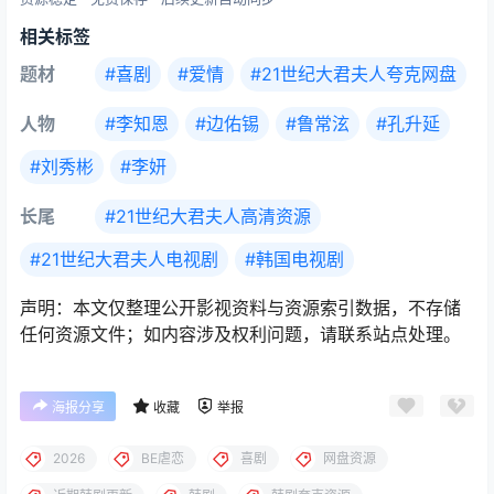
相关标签
题材
#喜剧
#爱情
#21世纪大君夫人夸克网盘
人物
#李知恩
#边佑锡
#鲁常泫
#孔升延
#刘秀彬
#李妍
长尾
#21世纪大君夫人高清资源
#21世纪大君夫人电视剧
#韩国电视剧
声明：本文仅整理公开影视资料与资源索引数据，不存储
任何资源文件；如内容涉及权利问题，请联系站点处理。
海报分享
收藏
举报
2026
BE虐恋
喜剧
网盘资源