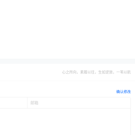
心之所向，素履以往，生如逆旅，一苇以航
确认修改