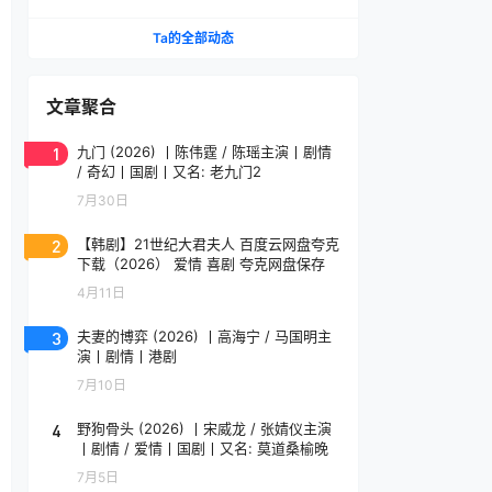
影片提名作品 英语中字
Ta的全部动态
文章聚合
1
九门 (2026) 丨陈伟霆 / 陈瑶主演丨剧情
/ 奇幻丨国剧丨又名: 老九门2
7月30日
2
【韩剧】21世纪大君夫人 百度云网盘夸克
下载（2026） 爱情 喜剧 夸克网盘保存
4月11日
3
夫妻的博弈 (2026) 丨高海宁 / 马国明主
演丨剧情丨港剧
7月10日
4
野狗骨头 (2026) 丨宋威龙 / 张婧仪主演
丨剧情 / 爱情丨国剧丨又名: 莫道桑榆晚
7月5日