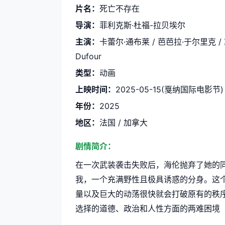
片名：
死亡不存在
导演：
菲利克斯·杜福-拉贝埃尔
主演：
卡蕾尔·通布莱 / 芭芭拉·于尔里克 / Zeneb 
Dufour
类型：
动画
上映时间：
2025-05-15(戛纳国际电影节)
年份：
2025
地区：
法国 / 加拿大
剧情简介：
在一次武装袭击失败后，海伦抛弃了她的
我，一个充满野性且极具诱惑的分身。这
量以及巨大的动荡很快就会打破原有的秩
选择的道德、政治和人性方面的两难困境