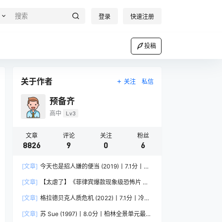
登录
快速注册
投稿
关于作者
关注
私信
预备齐
高中
Lv3
文章
评论
关注
粉丝
8826
9
0
6
[文章]
今天也是招人嫌的便当 (2019)丨7.1分丨莜
原凉子/芳根京子/松井玲奈主演 日语中字
[文章]
【太虐了】《菲律宾爆款现象级恐怖片 菲
律宾恐怖》 2025 夸克网盘资源 1080P高清
[文章]
格拉德贝克人质危机 (2022)丨7.1分丨冷门
犯罪纪录片推荐 德语中字
[文章]
苏 Sue (1997)丨8.0分丨柏林全景单元最佳