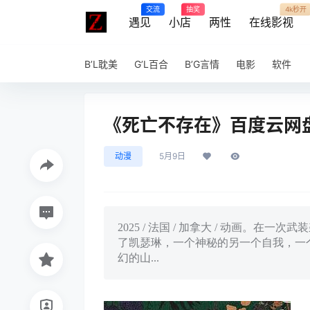
交流
抽奖
4k秒开
遇见
小店
两性
在线影视
B’L耽美
G’L百合
B’G言情
电影
软件
《死亡不存在》百度云网盘夸
动漫
5月9日
2025 / 法国 / 加拿大 / 动画
了凯瑟琳，一个神秘的另一个自我，一
幻的山...