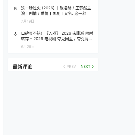
5
这一秒过火 (2026) 丨张凌赫 / 王楚然主
演丨剧情 / 爱情丨国剧丨又名: 这一秒
7月19日
6
口碑真不错！《入戏》 2026 未删减 限时
转存 – 2026 电视剧 夸克网盘 / 夸克网盘
高清转存
6月29日
最新评论
PREV
NEXT