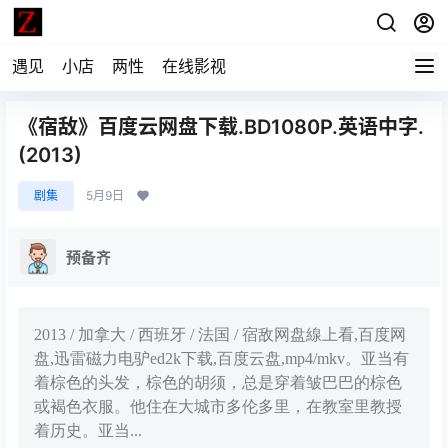
遇见
小店
两性
在线影视
《宿敌》百度云网盘下载.BD1080P.英语中字.
(2013)
剧集
5月9日
预备齐
2013 / 加拿大 / 西班牙 / 法国 / 宿敌网盘線上看,百度网
盘,迅雷磁力电驴ed2k下载,百度云盘,mp4/mkv。亚当有
着棕色的头发，棕色的胡须，总是穿着皱巴巴的棕色
或褐色衣服。他住在大城市多伦多里，在教室里教授
着历史。亚当...