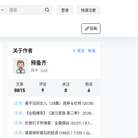
登录
快速注册
投稿
关于作者
关注
私信
预备齐
高中
Lv3
文章
评论
关注
粉丝
8815
9
0
6
[文章]
看不见的女儿（38集）周婷＆杜帅 (2026)
[文章]
【全程爆笑】《波兰家族 第三季》 2026
夸克网盘资源 高清全8集
[文章]
伦敦钉子炸弹案：全面缉凶 (2021)丨6.1分
丨冷门犯罪纪录片推荐 英语中字
[文章]
我曾倾听菊石的轻语 (1992)丨7.5分丨山田