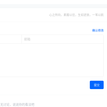
心之所向，素履以往，生如逆旅，一苇以航
确认修改
提交
暂无讨论，说说你的看法吧