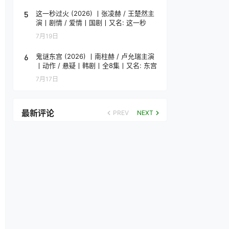
5
这一秒过火 (2026) 丨张凌赫 / 王楚然主
演丨剧情 / 爱情丨国剧丨又名: 这一秒
7月19日
6
鬼谜东宫 (2026) 丨南柱赫 / 卢允瑞主演
丨动作 / 悬疑丨韩剧丨全8集丨又名: 东宫
7月17日
最新评论
PREV
NEXT