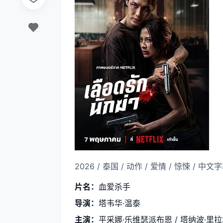
2026 / 泰国 / 动作 / 爱情 / 惊悚 / 中文
片名：
血爱杀手
导演：
塔韦华·温泰
主演：
平采娜·乐维瑟派布恩 / 塔纳波·里拉