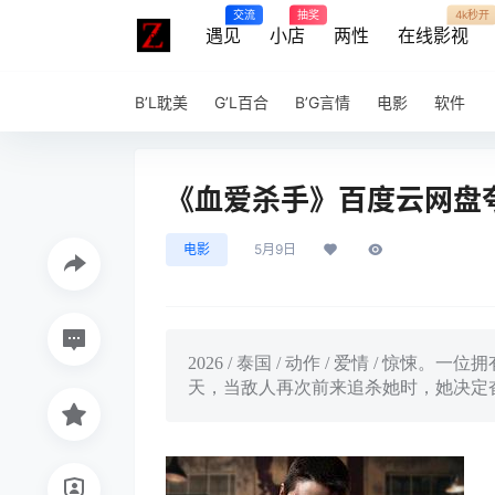
交流
抽奖
4k秒开
遇见
小店
两性
在线影视
B’L耽美
G’L百合
B’G言情
电影
软件
《血爱杀手》百度云网盘夸克
电影
5月9日
2026 / 泰国 / 动作 / 爱情 /
天，当敌人再次前来追杀她时，她决定