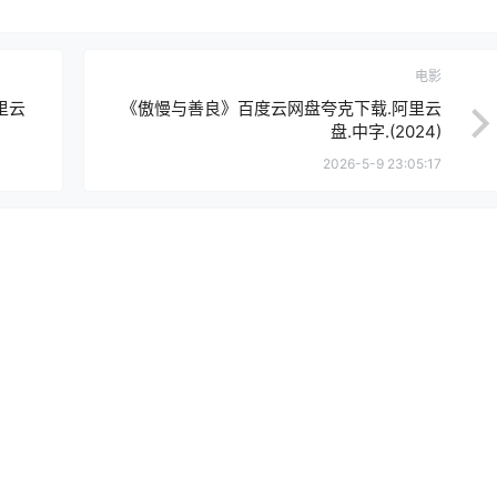
电影
里云
《傲慢与善良》百度云网盘夸克下载.阿里云
盘.中字.(2024)
2026-5-9 23:05:17