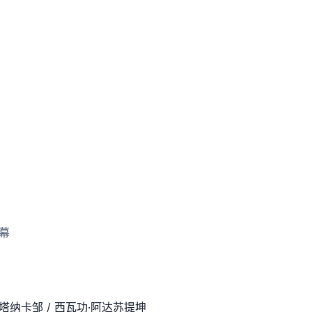
字幕
塔纳卡邹 / 西瓦功·阿达苏提坤