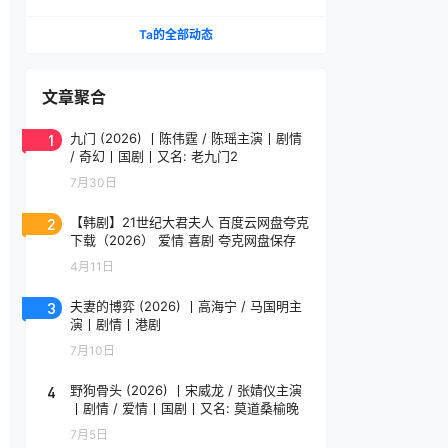
勇男导演作品 日语中字
Ta的全部动态
文章聚合
1
九门 (2026) 丨陈伟霆 / 陈瑶主演丨剧情
/ 奇幻丨国剧丨又名: 老九门2
7月30日
2
【韩剧】21世纪大君夫人 百度云网盘夸克
下载（2026） 爱情 喜剧 夸克网盘保存
4月11日
3
夫妻的博弈 (2026) 丨高海宁 / 马国明主
演丨剧情丨港剧
7月10日
4
野狗骨头 (2026) 丨宋威龙 / 张婧仪主演
丨剧情 / 爱情丨国剧丨又名: 莫道桑榆晚
7月5日