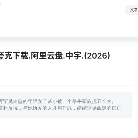
文章
下载.阿里云盘.中字.(2026)
 惊悚。一位拥有罕见血型的年轻女子从小被一个杀手家族抚养长大。一
奋起反抗，与她所爱的人并肩作战，终结这场命定的逃亡