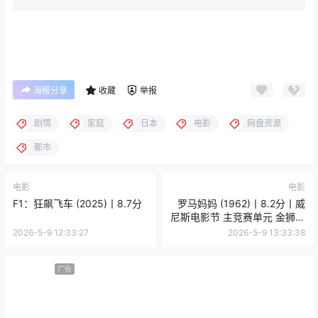
海报分享
收藏
举报
剧情
家庭
日本
电影
网盘资源
都市
电影
电影
F1：狂飙飞车 (2025)丨8.7分
罗马妈妈 (1962)丨8.2分丨威
尼斯电影节 主竞赛单元 金狮奖
(提名)
2026-5-9 12:33:27
2026-5-9 13:33:38
广告