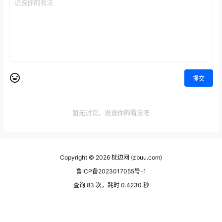
提交
暂无讨论，说说你的看法吧
Copyright © 2026
枕边网 (zbuu.com)
鲁ICP备2023017055号-1
查询 83 次，耗时 0.4230 秒