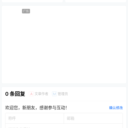
广告
0 条回复
文章作者
管理员
A
M
欢迎您，新朋友，感谢参与互动！
确认修改