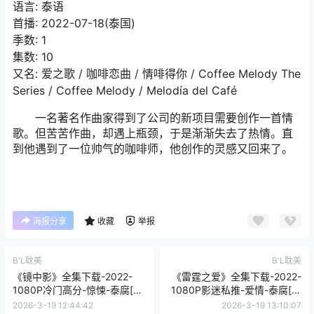
语言:
泰语
首播:
2022-07-18(泰国)
季数:
1
集数:
10
又名:
爱之歌 / 咖啡恋曲 / 情啡得你 / Coffee Melody The
Series / Coffee Melody / Melodía del Café
一名著名作曲家得到了公司的新项目需要创作一首情
歌。但苦苦作曲，却遇上瓶颈，于是渐渐失去了热情。直
到他遇到了一位帅气的咖啡师，他创作的灵感又回来了。
海报分享
收藏
举报
B'L耽美
B'L耽美
《镜中影》全集下载-2022-
《雷霆之爱》全集下载-2022-
1080P冷门高分-惊悚-泰腐[夸
1080P影迷私推-爱情-泰腐[夸
克网盘]
克网盘]
2026-3-19 12:44:42
2026-3-19 13:10:07