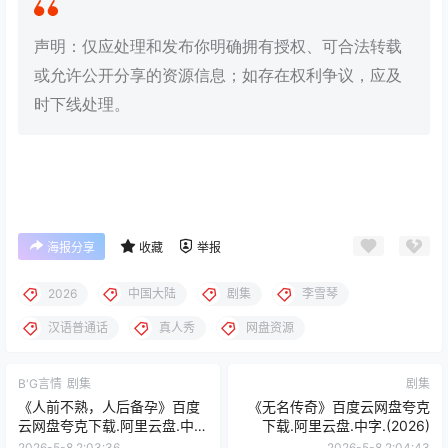
声明：仅应处理和发布你明确拥有授权、可合法转载
或允许公开分享的资源信息；如存在权利争议，应及
时下线处理。
海报分享
收藏
举报
2026
中国大陆
剧集
李雪琴
汉语普通话
真人秀
网盘资源
B'G言情
剧集
剧集
《人前不熟，人后备孕》百度
《无名传奇》百度云网盘夸克
云网盘夸克下载.阿里云盘.中
下载.阿里云盘.中字.(2026)
字.(2026)
2026-5-8 2:03:36
2026-5-8 2:04:43