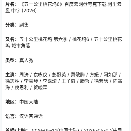
片名：
《五十公里桃花坞6》百度云网盘夸克下载.阿里云
盘.中字.(2026)
分类：
剧集
又名：
五十公里桃花坞 第六季 / 桃花坞6 / 五十公里桃花
坞 城市角落
类型：
真人秀
主演：
周涛 / 袁咏仪 / 彭冠英 / 萧敬腾 / 方媛 / 阿如那 /
徐志胜 / 李雪琴 / 李嘉琦 / 王子奇 / 滕哲 / 徐若晗 / 陈鑫
海 / 庾恩利 / 贺峻霖
地区：
中国大陆
语言：
汉语普通话
首播/上映：
2026-05-14(中国大陆) / 2026-05-07(先导