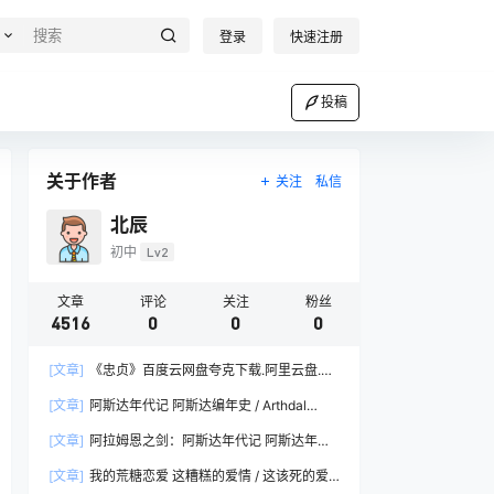
登录
快速注册
投稿
关于作者
关注
私信
北辰
初中
Lv2
文章
评论
关注
粉丝
4516
0
0
0
[文章]
《忠贞》百度云网盘夸克下载.阿里云盘.中
字.(2019)
[文章]
阿斯达年代记 阿斯达编年史 / Arthdal
Chronicles
[文章]
阿拉姆恩之剑：阿斯达年代记 阿斯达年代
记2 / 阿斯达年代记：阿拉姆恩之剑 / Arthdal
[文章]
我的荒糖恋爱 这糟糕的爱情 / 这该死的爱
Chronicles: The Sword of Aramun / Aramun’s