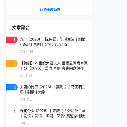
情 / Lovestruck
Sword: Arthdal Chronicles
Ta的全部动态
文章聚合
1
九门 (2026) 丨陈伟霆 / 陈瑶主演丨剧情
/ 奇幻丨国剧丨又名: 老九门2
7月30日
2
【韩剧】21世纪大君夫人 百度云网盘夸克
下载（2026） 爱情 喜剧 夸克网盘保存
4月11日
3
夫妻的博弈 (2026) 丨高海宁 / 马国明主
演丨剧情丨港剧
7月10日
4
野狗骨头 (2026) 丨宋威龙 / 张婧仪主演
丨剧情 / 爱情丨国剧丨又名: 莫道桑榆晚
7月5日