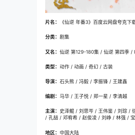
片名：
《仙逆 年番3》百度云网盘夸克下载.阿
分类：
剧集
又名：
仙逆 第129-180集 / 仙逆 第四季 / Re
类型：
动作 / 动画 / 奇幻 / 古装
导演：
石头熊 / 冯毅 / 李振锋 / 王建鑫
编剧：
马华 / 王子悦 / 郑一星 / 李清越
主演：
史泽鲲 / 刘思岑 / 王伟鉴 / 刘琮 / 
/ 孔喆 / 邓宥希 / 赵俊凌 / 刘峥 / 林强 /
地区：
中国大陆