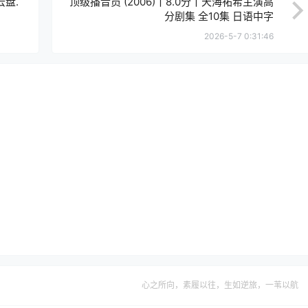
盘.
顶级播音员 (2006)丨8.0分丨天海祐希主演高
分剧集 全10集 日语中字
2026-5-7 0:31:46
心之所向，素履以往，生如逆旅，一苇以航