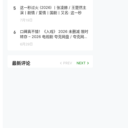
5
这一秒过火 (2026) 丨张凌赫 / 王楚然主
演丨剧情 / 爱情丨国剧丨又名: 这一秒
7月19日
6
口碑真不错！《入戏》 2026 未删减 限时
转存 – 2026 电视剧 夸克网盘 / 夸克网盘
高清转存
6月29日
最新评论
PREV
NEXT