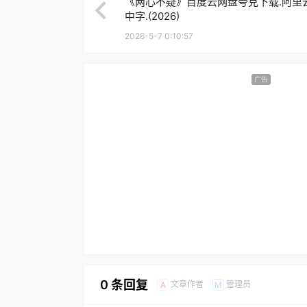
《两心不疑》百度云网盘夸克下载.阿里云
中字.(2026)
2026-5-7 0:10:57
广告
0 条回复
文章作者
管理员
A
M