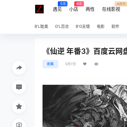
交流
抽奖
4k秒开
遇见
小店
两性
在线影视
B’L耽美
G’L百合
B’G言情
电影
软件
《仙逆 年番3》百度云网盘夸
剧集
5月7日