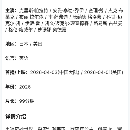
主演：
克里斯·帕拉特 / 安雅·泰勒-乔伊 / 查理·戴 / 杰克·布
莱克 / 布丽·拉尔森 / 本·萨弗迪 / 唐纳德·格洛弗 / 科甘-迈
克尔·凯 / 伊萨·雷 / 凯文·迈克尔·理查德森 / 路易斯·古兹曼
/ 格伦·鲍威尔 / 萝珊娜·奥德嘉
地区：
日本 / 美国
语言：
英语
首播/上映：
2026-04-03(中国大陆) / 2026-04-01(美国)
年份：
2026
片长：
99分钟
详情介绍
重返奇妙世界，探索浩瀚宇宙，罗莎塔公主、酷霸Jr.、耀