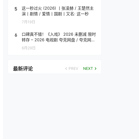
5
这一秒过火 (2026) 丨张凌赫 / 王楚然主
演丨剧情 / 爱情丨国剧丨又名: 这一秒
7月19日
6
口碑真不错！《入戏》 2026 未删减 限时
转存 – 2026 电视剧 夸克网盘 / 夸克网盘
高清转存
6月29日
最新评论
PREV
NEXT