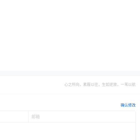
心之所向，素履以往，生如逆旅，一苇以航
确认修改