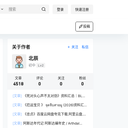
登录
快速注册
投稿
关于作者
关注
私信
北辰
初中
Lv2
文章
评论
关注
粉丝
4518
0
0
0
[文章]
《死对头心声不太对劲》资料汇总｜BL剧
集简介与资源链接
[文章]
《厄运宝贝 》 จุดจีบสายมู (2026)资料汇总
｜BL剧集简介与资源链接
[文章]
《忠贞》百度云网盘夸克下载.阿里云盘.中
字.(2019)
[文章]
阿斯达年代记 阿斯达编年史 / Arthdal