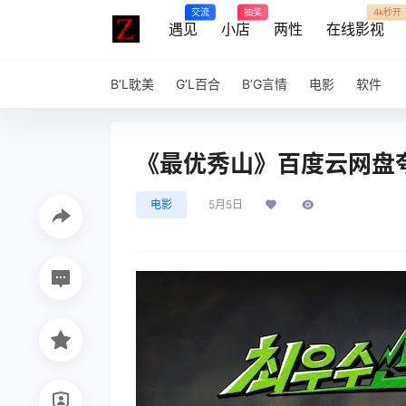
交流
抽奖
4k秒开
遇见
小店
两性
在线影视
B’L耽美
G’L百合
B’G言情
电影
软件
《最优秀山》百度云网盘夸克
电影
5月5日