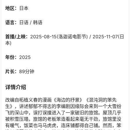
地区：
日本
语言：
日语 / 韩语
首播/上映：
2025-08-15(洛迦诺电影节) / 2025-11-07(日
本)
年份：
2025
片长：
89分钟
详情介绍
改编自柘植义春的漫画《海边的抒景》《混沌洞的笨先
生》，讲述郁郁不得志的李编剧因缘际会来到一个大雪纷
飞的深山中，误打误撞进入了一家破旧的旅馆。屋顶几乎
被积雪压塌，旅馆的老板笨造看起来毫无干劲，旅馆里没
有暖气，饭菜也马马虎虎，连床铺都得自己铺。然而，笨