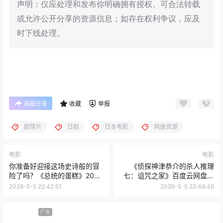
声明：仅应处理和发布你明确拥有授权、可合法转载
或允许公开分享的资源信息；如存在权利争议，应及
时下线处理。
海报分享
收藏
举报
剧情片
日剧
日本电影
网盘资源
电影
电影
你准备好迎接这场史诗般的冒
《侦探神津恭介的杀人推理
险了吗？《总统的蛋糕》2025
七：诅咒之家》百度云网盘夸
伊拉克美国卡塔尔最新冒险电
克下载.阿里云盘.中字.(1987)
2026-5-5 22:42:51
2026-5-5 22:48:49
影百度云网盘夸克下载
广告