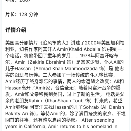
年份：
2007
片长：
128 分钟
详情介绍
美国高分剧情片《追风筝的人》讲述了2000年美国加利福
利亚，知名作家阿富汗人Amir(Khalid Abdalla 饰)接到一
个电话，将他带回了童年的岁月…… 1978年阿富汗喀布
尔，Amir（Zekiria Ebrahimi 饰）是富家少爷，仆人Ali的
儿子Hassan（Ahmad Khan Mahmoodzada 饰）是 他忠
实的跟班与玩伴。二人参加了一场传统的斗风筝比赛，
Amir经历了终身难忘的事情，两人的命运随之改变：Ali和
Hassan离开了Amir家，音信全无；随着阿富汗战争的爆
发，Amir和父亲移民到美国，过上了新的生活。 电话是父
亲的老朋友Rahim（KhanShaun Toub 饰）打来的，希望
Amir能够到阿富汗去找Hassan的儿子Sohrab (Ali Danish
Bakhty Ari 饰)，等待Amir的，除了满目疮痍的家乡、不堪
回首的往事，还有难以启齿的秘密。 After spending
years in California, Amir returns to his homeland in