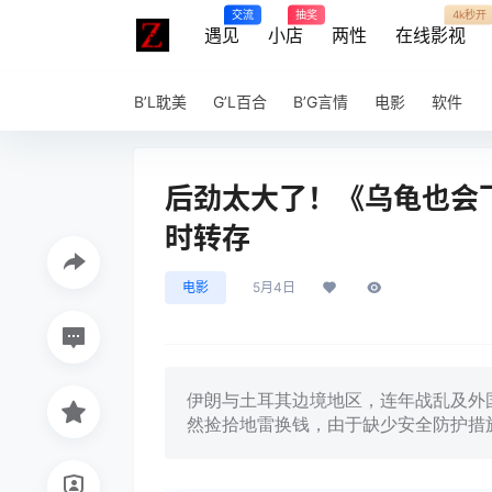
交流
抽奖
4k秒开
遇见
小店
两性
在线影视
B’L耽美
G’L百合
B’G言情
电影
软件
后劲太大了！《乌龟也会飞》 
时转存
电影
5月4日
伊朗与土耳其边境地区，连年战乱及外
然捡拾地雷换钱，由于缺少安全防护措施