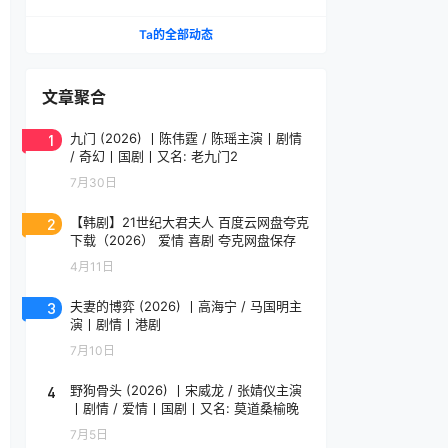
名 修复版 粤语中字
Ta的全部动态
文章聚合
1
九门 (2026) 丨陈伟霆 / 陈瑶主演丨剧情
/ 奇幻丨国剧丨又名: 老九门2
7月30日
2
【韩剧】21世纪大君夫人 百度云网盘夸克
下载（2026） 爱情 喜剧 夸克网盘保存
4月11日
3
夫妻的博弈 (2026) 丨高海宁 / 马国明主
演丨剧情丨港剧
7月10日
4
野狗骨头 (2026) 丨宋威龙 / 张婧仪主演
丨剧情 / 爱情丨国剧丨又名: 莫道桑榆晚
7月5日