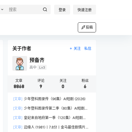
登录
快速注册
投稿
关于作者
关注
私信
预备齐
高中
Lv3
文章
评论
关注
粉丝
8868
9
0
6
[文章]
少年登科图录传（96集）AI短剧 (2026)
[文章]
少年登科图录传第二季（80集）AI短剧
(2026)
[文章]
皇妃来自地府第一季（120集）AI短剧
(2026)
[文章]
边缘人 (1981)丨7.8分丨金马最佳剧情片提