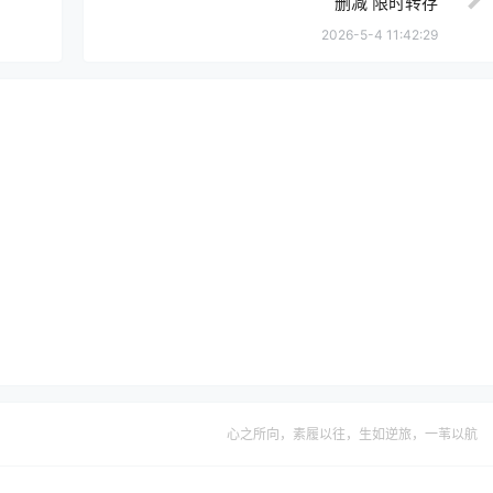
删减 限时转存
2026-5-4 11:42:29
心之所向，素履以往，生如逆旅，一苇以航