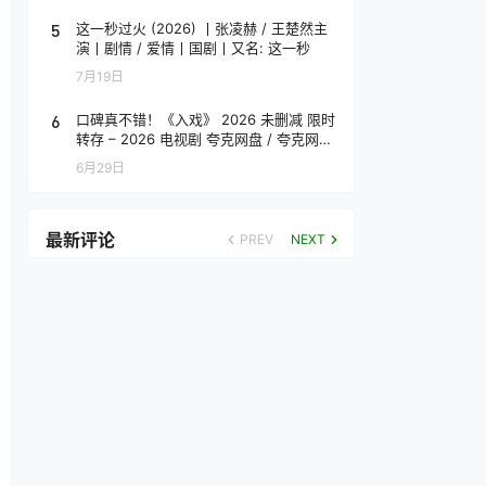
5
这一秒过火 (2026) 丨张凌赫 / 王楚然主
演丨剧情 / 爱情丨国剧丨又名: 这一秒
7月19日
6
口碑真不错！《入戏》 2026 未删减 限时
转存 – 2026 电视剧 夸克网盘 / 夸克网盘
高清转存
6月29日
最新评论
PREV
NEXT