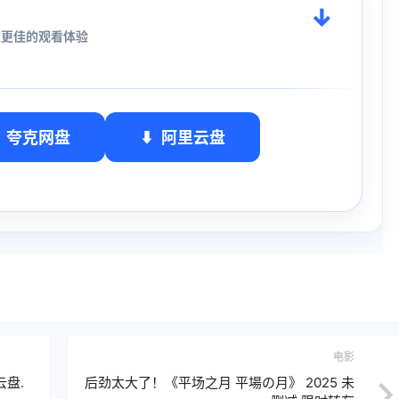
↓
取更佳的观看体验
夸克网盘
阿里云盘
电影
盘.
后劲太大了！《平场之月 平場の月》 2025 未