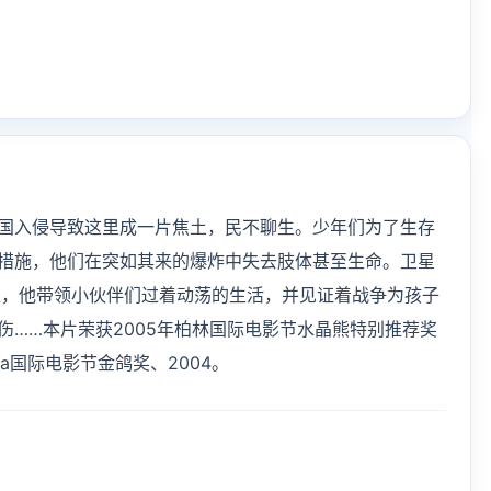
国入侵导致这里成一片焦土，民不聊生。少年们为了生存
措施，他们在突如其来的爆炸中失去肢体甚至生命。卫星
里的孩子王，他带领小伙伴们过着动荡的生活，并见证着战争为孩子
伤……本片荣获2005年柏林国际电影节水晶熊特别推荐奖
Tróia国际电影节金鸽奖、2004。