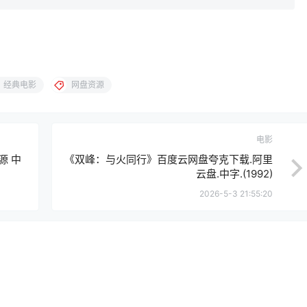
经典电影
网盘资源
电影
源 中
《双峰：与火同行》百度云网盘夸克下载.阿里
云盘.中字.(1992)
2026-5-3 21:55:20