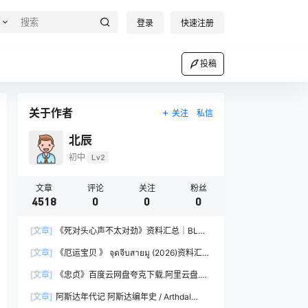
登录
快速注册
投稿
关于作者
关注
私信
北辰
初中
Lv2
文章
评论
关注
粉丝
4518
0
0
0
[文章]
《死对头心声不太对劲》资料汇总｜BL剧
集简介与资源链接
[文章]
《厄运宝贝 》 จุดจีบสายมู (2026)资料汇总
｜BL剧集简介与资源链接
[文章]
《忠贞》百度云网盘夸克下载.阿里云盘.中
字.(2019)
[文章]
阿斯达年代记 阿斯达编年史 / Arthdal