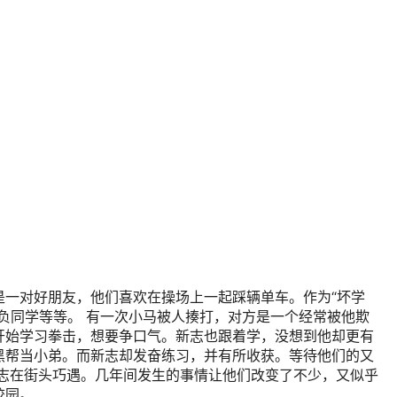
是一对好朋友，他们喜欢在操场上一起踩辆单车。作为“坏学
负同学等等。 有一次小马被人揍打，对方是一个经常被他欺
开始学习拳击，想要争口气。新志也跟着学，没想到他却更有
黑帮当小弟。而新志却发奋练习，并有所收获。等待他们的又
新志在街头巧遇。几年间发生的事情让他们改变了不少，又似乎
校园。