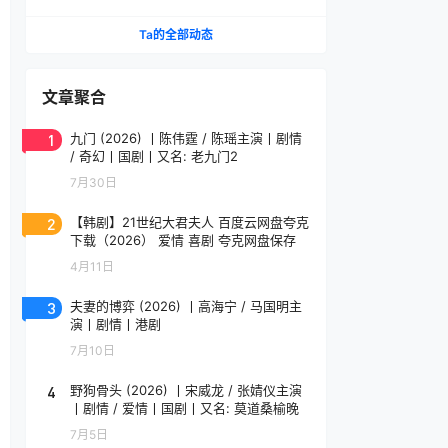
Chronicles
Ta的全部动态
文章聚合
1
九门 (2026) 丨陈伟霆 / 陈瑶主演丨剧情
/ 奇幻丨国剧丨又名: 老九门2
7月30日
2
【韩剧】21世纪大君夫人 百度云网盘夸克
下载（2026） 爱情 喜剧 夸克网盘保存
4月11日
3
夫妻的博弈 (2026) 丨高海宁 / 马国明主
演丨剧情丨港剧
7月10日
4
野狗骨头 (2026) 丨宋威龙 / 张婧仪主演
丨剧情 / 爱情丨国剧丨又名: 莫道桑榆晚
7月5日