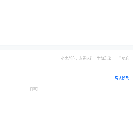
心之所向，素履以往，生如逆旅，一苇以航
确认修改