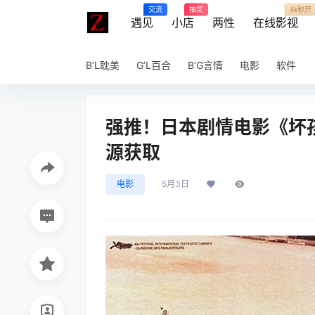
交流
抽奖
4k秒开
遇见
小店
两性
在线影视
B’L耽美
G’L百合
B’G言情
电影
软件
强推！日本剧情电影《坏孩
源获取
电影
5月3日