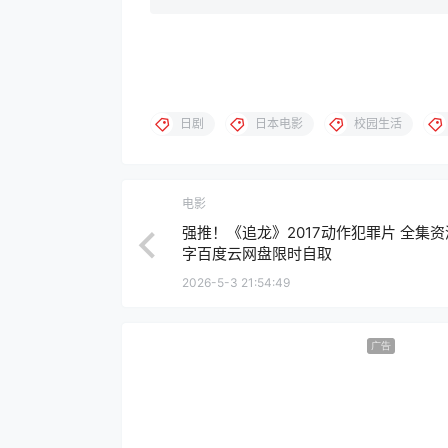
日剧
日本电影
校园生活
电影
强推！《追龙》2017动作犯罪片 全集资
字百度云网盘限时自取
2026-5-3 21:54:49
广告