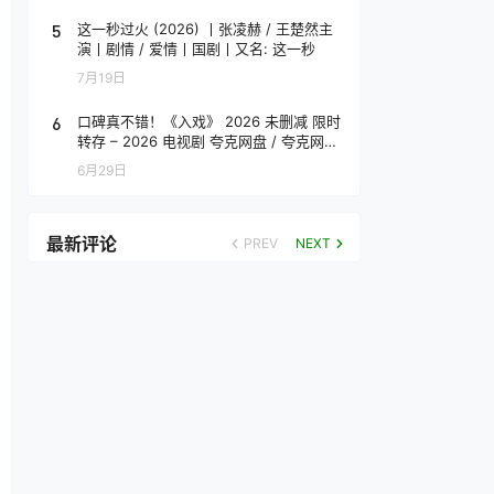
5
这一秒过火 (2026) 丨张凌赫 / 王楚然主
演丨剧情 / 爱情丨国剧丨又名: 这一秒
7月19日
6
口碑真不错！《入戏》 2026 未删减 限时
转存 – 2026 电视剧 夸克网盘 / 夸克网盘
高清转存
6月29日
最新评论
PREV
NEXT