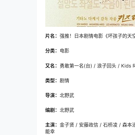
片名：
强推！日本剧情电影《坏孩子的天空
分类：
电影
又名：
勇敢第一名(台) / 浪子回头 / Kids R
类型：
剧情
导演：
北野武
编剧：
北野武
主演：
金子贤 / 安藤政信 / 石桥凌 / 森本治
能幸