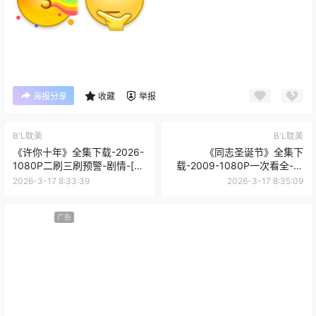
海报分享
收藏
举报
B'L耽美
B'L耽美
《许你十年》全集下载-2026-
《同志圣诞节》全集下
1080P二刷三刷预警-剧情-[夸
载-2009-1080P一次看全-喜
克网盘/百度网盘]
剧-[夸克网盘/百度网盘]
2026-3-17 8:33:39
2026-3-17 8:35:09
广告